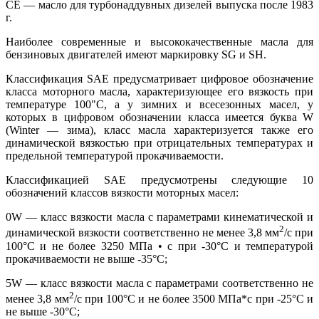
СЕ — масло для турбонаддувных дизелей выпуска после 1983
г.
Наиболее современные и высококачественные масла для
бензиновых двигателей имеют маркировку SG и SH.
Классификация SAE предусматривает цифровое обозначение
класса моторного масла, характеризующее его вязкость при
температуре 100"С, а у зимних и всесезонных масел, у
которых в цифровом обозначении класса имеется буква W
(Winter — зима), класс масла характеризуется также его
динамической вязкостью при отрицательных температурах и
предельной температурой прокачиваемости.
Классификацией SAE предусмотрены следующие 10
обозначений классов вязкости моторных масел:
0W — класс вязкости масла с параметрами кинематической и
2
динамической вязкости соответственно не менее 3,8 мм
/с при
100°С и не более 3250 МПа • с при -30°С и температурой
прокачиваемости не выше -35°С;
5W — класс вязкости масла с параметрами соответственно не
2
менее 3,8 мм
/с при 100°С и не более 3500 МПа*с при -25°С и
не выше -30°С;