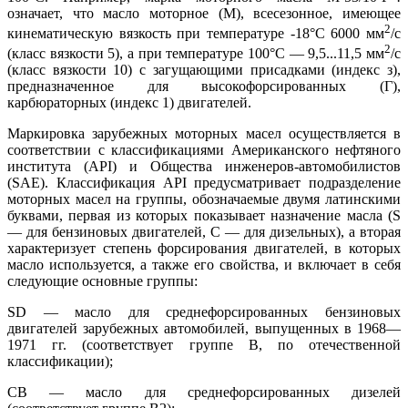
означает, что масло моторное (М), всесезонное, имеющее
2
кинематическую вязкость при температуре -18°С 6000 мм
/с
2
(класс вязкости 5), а при температуре 100°С — 9,5...11,5 мм
/с
(класс вязкости 10) с загущающими присадками (индекс з),
предназначенное для высокофорсированных (Г),
карбюраторных (индекс 1) двигателей.
Маркировка зарубежных моторных масел осуществляется в
соответствии с классификациями Американского нефтяного
института (API) и Общества инженеров-автомобилистов
(SAE). Классификация API предусматривает подразделение
моторных масел на группы, обозначаемые двумя латинскими
буквами, первая из которых показывает назначение масла (S
— для бензиновых двигателей, С — для дизельных), а вторая
характеризует степень форсирования двигателей, в которых
масло используется, а также его свойства, и включает в себя
следующие основные группы:
SD — масло для среднефорсированных бензиновых
двигателей зарубежных автомобилей, выпущенных в 1968—
1971 гг. (соответствует группе В, по отечественной
классификации);
СВ — масло для среднефорсированных дизелей