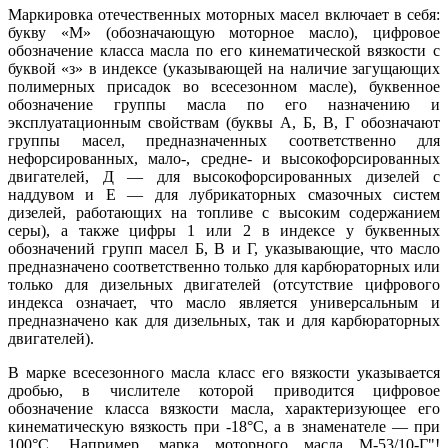
Маркировка отечественных моторных масел включает в себя:
букву «М» (обозначающую моторное масло), цифровое
обозначение класса масла по его кинематической вязкости с
буквой «з» в индексе (указывающей на наличие загущающих
полимерных присадок во всесезонном масле), буквенное
обозначение группы масла по его назначению и
эксплуатационным свойствам (буквы А, Б, В, Г обозначают
группы масел, предназначенных соответственно для
нефорсированных, мало-, средне- и высокофорсированных
двигателей, Д — для высокофорсированных дизелей с
наддувом и Е — для лубрикаторных смазочных систем
дизелей, работающих на топливе с высоким содержанием
серы), а также цифры 1 или 2 в индексе у буквенных
обозначений групп масел Б, В и Г, указывающие, что масло
предназначено соответственно только для карбюраторных или
только для дизельных двигателей (отсутствие цифрового
индекса означает, что масло является универсальным и
предназначено как для дизельных, так и для карбюраторных
двигателей).
В марке всесезонного масла класс его вязкости указывается
дробью, в числителе которой приводится цифровое
обозначение класса вязкости масла, характеризующее его
кинематическую вязкость при -18°С, а в знаменателе — при
100°С. Например, марка моторного масла М-53/10-Г"!