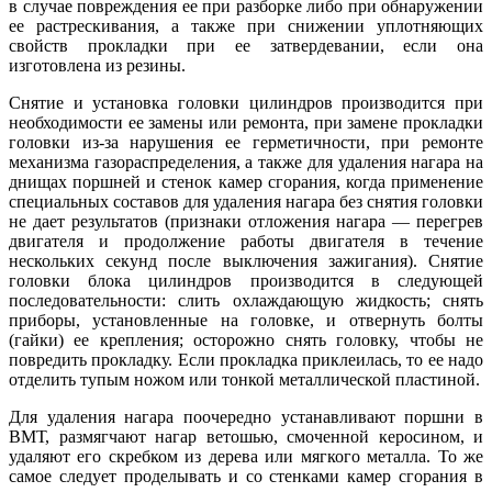
в случае повреждения ее при разборке либо при обнаружении
ее растрескивания, а также при снижении уплотняющих
свойств прокладки при ее затвердевании, если она
изготовлена из резины.
Снятие и установка головки цилиндров производится при
необходимости ее замены или ремонта, при замене прокладки
головки из-за нарушения ее герметичности, при ремонте
механизма газораспределения, а также для удаления нагара на
днищах поршней и стенок камер сгорания, когда применение
специальных составов для удаления нагара без снятия головки
не дает результатов (признаки отложения нагара — перегрев
двигателя и продолжение работы двигателя в течение
нескольких секунд после выключения зажигания). Снятие
головки блока цилиндров производится в следующей
последовательности: слить охлаждающую жидкость; снять
приборы, установленные на головке, и отвернуть болты
(гайки) ее крепления; осторожно снять головку, чтобы не
повредить прокладку. Если прокладка приклеилась, то ее надо
отделить тупым ножом или тонкой металлической пластиной.
Для удаления нагара поочередно устанавливают поршни в
ВМТ, размягчают нагар ветошью, смоченной керосином, и
удаляют его скребком из дерева или мягкого металла. То же
самое следует проделывать и со стенками камер сгорания в