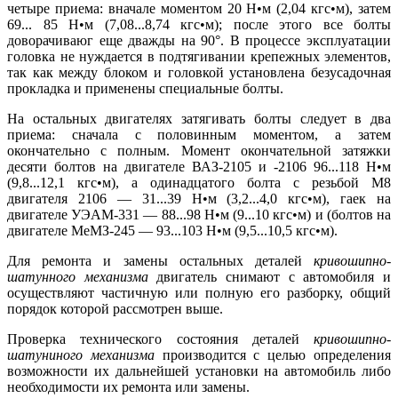
четыре приема: вначале моментом 20 Н•м (2,04 кгс•м), затем
69... 85 Н•м (7,08...8,74 кгс•м); после этого все болты
доворачиваюг еще дважды на 90°. В процессе эксплуатации
головка не нуждается в подтягивании крепежных элементов,
так как между блоком и головкой установлена безусадочная
прокладка и применены специальные болты.
На остальных двигателях затягивать болты следует в два
приема: сначала с половинным моментом, а затем
окончательно с полным. Момент окончательной затяжки
десяти болтов на двигателе ВАЗ-2105 и -2106 96...118 Н•м
(9,8...12,1 кгс•м), а одинадцатого болта с резьбой М8
двигателя 2106 — 31...39 Н•м (3,2...4,0 кгс•м), гаек на
двигателе УЭАМ-331 — 88...98 Н•м (9...10 кгс•м) и (болтов на
двигателе МеМЗ-245 — 93...103 Н•м (9,5...10,5 кгс•м).
Для ремонта и замены остальных деталей
кривошипно-
шатунного механизма
двигатель снимают с автомобиля и
осуществляют частичную или полную его разборку, общий
порядок которой рассмотрен выше.
Проверка технического состояния деталей
кривошипно-
шатуниного механизма
производится с целью определения
возможности их дальнейшей установки на автомобиль либо
необходимости их ремонта или замены.