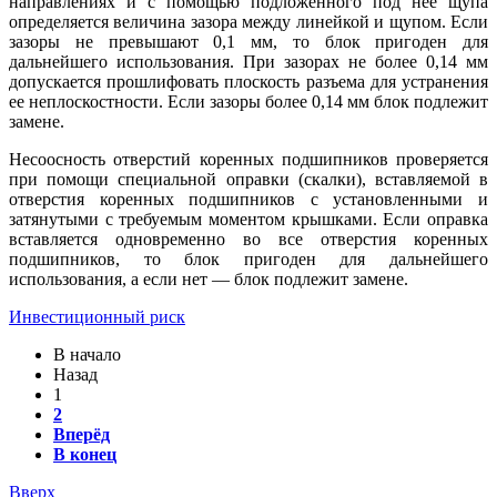
направлениях и с помощью подложенного под нее щупа
определяется величина зазора между линейкой и щупом. Если
зазоры не превышают 0,1 мм, то блок пригоден для
дальнейшего использования. При зазорах не более 0,14 мм
допускается прошлифовать плоскость разъема для устранения
ее неплоскостности. Если зазоры более 0,14 мм блок подлежит
замене.
Несоосность отверстий коренных подшипников проверяется
при помощи специальной оправки (скалки), вставляемой в
отверстия коренных подшипников с установленными и
затянутыми с требуемым моментом крышками. Если оправка
вставляется одновременно во все отверстия коренных
подшипников, то блок пригоден для дальнейшего
использования, а если нет — блок подлежит замене.
Инвестиционный риск
В начало
Назад
1
2
Вперёд
В конец
Вверх