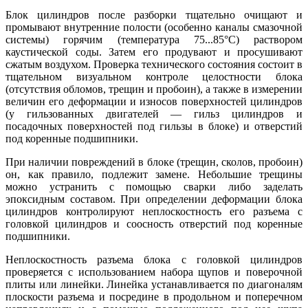
Блок цилиндров после разборки тщательно очищают и
промывают внутренние полости (особенно каналы смазочной
системы) горячим (температура 75...85°С) раствором
каустической соды. Затем его продувают и просушивают
сжатым воздухом. Проверка технического состояния состоит в
тщательном визуальном контроле целостности блока
(отсутствия обломов, трещин и пробоин), а также в измерении
величин его деформации и износов поверхностей цилиндров
(у гильзованных двигателей — гильз цилиндров и
посадочных поверхностей под гильзы в блоке) и отверстий
под коренные подшипники.
При наличии повреждений в блоке (трещин, сколов, пробоин)
он, как правило, подлежит замене. Небольшие трещины
можно устранить с помощью сварки либо заделать
эпоксидным составом. При определении деформации блока
цилиндров контролируют неплоскостность его разъема с
головкой цилиндров и соосность отверстий под коренные
подшипники.
Неплоскостность разъема блока с головкой цилиндров
проверяется с использованием набора щупов и поверочной
плиты или линейки. Линейка устанавливается по диагоналям
плоскости разъема и посредине в продольном и поперечном