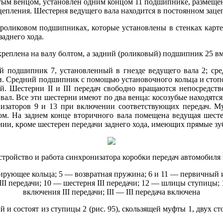
атым венцом, установлен одним концом 11 подшипнике, размещен
епления. Шестерня ведущего вала находится в постоянном заце
роликовом подшипниках, которые установлены в стенках картер
заднего хода.
реплена на валу болтом, а задний (роликовый) подшипник 25 вм
 подшипник 7, установленный в гнезде ведущего вала 2; ср
 Средний подшипник с помощью установочного кольца и стопор
й. Шестерни II и III передач свободно вращаются непосредств
а вал. Все эти шестерни имеют по два венца: косозубые находят
низаторов 9 и 13 при включении соответствующих передач. 
ом. На заднем конце вторичного вала помещена ведущая шесте
нии, кроме шестерен передачи заднего хода, имеющих прямые зу
Устройство и работа синхронизатора коробки передач автомобиля
кирующее кольца; 5 — возвратная пружина; 6 и 11 — первичный 
 III передачи; 10 — шестерня III передачи; 12 — шлицы ступицы
включения III передачи; III — III передача включена
и состоят из ступицы 2 (рис. 95), скользящей муфты 1, двух ст