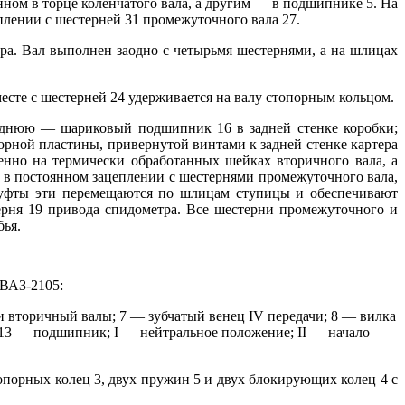
ном в торце коленчатого вала, а другим — в подшипнике 5. На
плении с шестерней 31 промежуточного вала 27.
а. Вал выполнен заодно с четырьмя шестернями, а на шлицах
есте с шестерней 24 удерживается на валу стопорным кольцом.
еднюю — шариковый подшипник 16 в задней стенке коробки;
ной пластины, привернутой винтами к задней стенке картера
енно на термически обработанных шейках вторичного вала, а
ся в постоянном зацеплении с шестернями промежуточного вала,
Муфты эти перемещаются по шлицам ступицы и обеспечивают
рня 19 привода спидометра. Все шестерни промежуточного и
бья.
 ВАЗ-2105:
и вторичный валы; 7 — зубчатый венец IV передачи; 8 — вилка
; 13 — подшипник; I — нейтральное положение; II — начало
опорных колец 3, двух пружин 5 и двух блокирующих колец 4 с