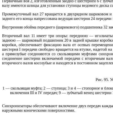
Первичный воя 2, изготовленный заодно с шестерней 6 с зубч
валу имеются шлицы для установки ступицы ведомого диска сц
Промежуточный вал 27 вращается в двухрядном шариковом и 
заднего его конца напрессована ведущая шестерня 24 передачи 
Внутренняя обойма переднего (шарикового) подшипника 32 зак
Вторичный вал 11 имеет три опоры: переднюю — игольчатый
заднюю — шариковый подшипник 20 в задней крышке коробки.
коробки, обеспечивает фиксацию вала от осевых перемещени
шестерня I передачи свободно вращается на втулке, надетой н
а прямозубые соединяются со скользящими муфтами синхро
соединение шестерни включаемой передачи с вторичным вал
вторичного валов косозубые и находятся в постоянном зацепле
Рис. 95. 
1 — скользящая муфта; 2 — ступица; 3 и 4 — стопорное и бло
включения III и IV передач; 9 — зубчатый венец шестерни
Синхронизаторы обеспечивают включение двух передач каждый 
наружными коническими поверхностями.