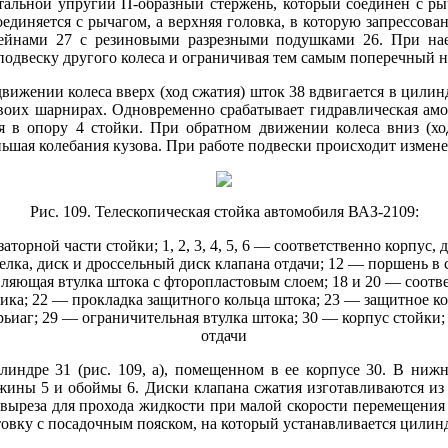
стальной упругий П-образный стержень, который соединен с ры
иняется с рычагом, а верхняя головка, в которую запрессована
ейнами 27 с резиновыми разрезными подушками 26. При наез
а подвеску другого колеса и ограничивая тем самым поперечный 
вижении колеса вверх (ход сжатия) шток 38 вдвигается в цилинд
своих шарнирах. Одновременно срабатывает гидравлическая амо
ся в опору 4 стойки. При обратном движении колеса вниз (х
ьшая колебания кузова. При работе подвески происходит изменени
Рис. 109. Телескопическая стойка автомобиля ВАЗ-2109:
аторной части стойки; 1, 2, 3, 4, 5, 6 — соответственно корпус,
тарелка, диск и дроссельный диск клапана отдачи; 12 — поршень в
ляющая втулка штока с фторопластовым слоем; 18 и 20 — соотв
ика; 22 — прокладка защитного кольца штока; 23 — защитное ко
иаг; 29 — ограничительная втулка штока; 30 — корпус стойки; 3
отдачи
линдре 31 (рис. 109, а), помещенном в ее корпусе 30. В ниж
ружины 5 и обоймы 6. Диски клапана сжатия изготавливаются из 
выреза для прохода жидкости при малой скорости перемещения 
товку с посадочным пояском, на который устанавливается цилин