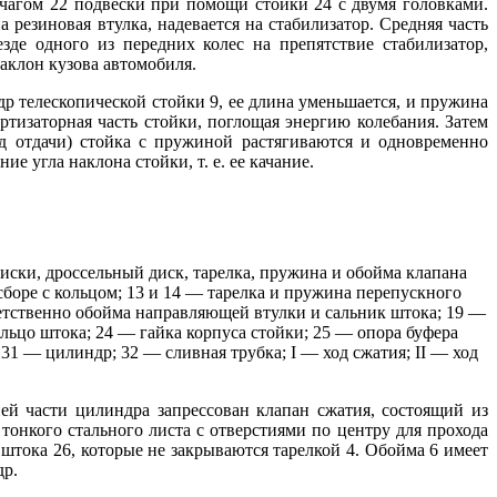
чагом 22 подвески при помощи стойки 24 с двумя головками.
 резиновая втулка, надевается на стабилизатор. Средняя часть
де одного из передних колес на препятствие стабилизатор,
наклон кузова автомобиля.
р телескопической стойки 9, ее длина уменьшается, и пружина
ртизаторная часть стойки, поглощая энергию колебания. Затем
од отдачи) стойка с пружиной растягиваются и одновременно
е угла наклона стойки, т. е. ее качание.
 диски, дроссельный диск, тарелка, пружина и обойма клапана
 сборе с кольцом; 13 и 14 — тарелка и пружина перепускного
етственно обойма направляющей втулки и сальник штока; 19 —
льцо штока; 24 — гайка корпуса стойки; 25 — опора буфера
1 — цилиндр; 32 — сливная трубка; I — ход сжатия; II — ход
ней части цилиндра запрессован клапан сжатия, состоящий из
тонкого стального листа с отверстиями по центру для прохода
штока 26, которые не закрываются тарелкой 4. Обойма 6 имеет
др.