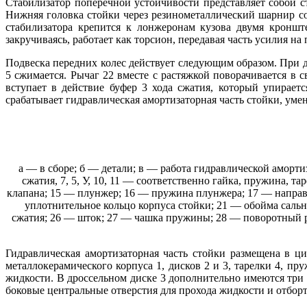
Стабилизатор поперечной устойчивости представляет собой 
Нижняя головка стойки через резинометаллический шарнир соед
стабилизатора крепится к лонжеронам кузова двумя кроншт
закручиваясь, работает как торсион, передавая часть усилия н
Подвеска передних колес действует следующим образом. При д
5 сжимается. Рычаг 22 вместе с растяжкой поворачивается в 
вступает в действие буфер 3 хода сжатия, который упирает
срабатывает гидравлическая амортизаторная часть стойки, умен
а — в сборе; б — детали; в — работа гидравлической амортиз
сжатия, 7, 5, У, 10, 11 — соответственно гайка, пружина, 
клапана; 15 — плунжер; 16 — пружина плунжера; 17 — направ
уплотнительное кольцо корпуса стойки; 21 — обойма сальн
сжатия; 26 — шток; 27 — чашка пружины; 28 — поворотный рь
Гидравлическая амортизаторная часть стойки размещена в ци
металлокерамического корпуса 1, дисков 2 и 3, тарелки 4, п
жидкости. В дроссельном диске 3 дополнительно имеются три 
боковые центральные отверстия для прохода жидкости и отбор