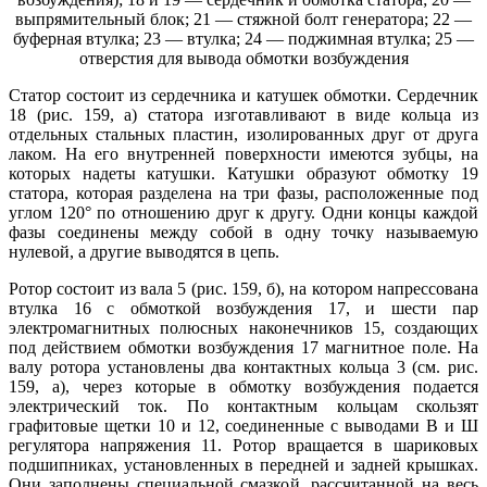
выпрямительный блок; 21 — стяжной болт генератора; 22 —
буферная втулка; 23 — втулка; 24 — поджимная втулка; 25 —
отверстия для вывода обмотки возбуждения
Статор состоит из сердечника и катушек обмотки. Сердечник
18 (рис. 159, а) статора изготавливают в виде кольца из
отдельных стальных пластин, изолированных друг от друга
лаком. На его внутренней поверхности имеются зубцы, на
которых надеты катушки. Катушки образуют обмотку 19
статора, которая разделена на три фазы, расположенные под
углом 120° по отношению друг к другу. Одни концы каждой
фазы соединены между собой в одну точку называемую
нулевой, а другие выводятся в цепь.
Ротор состоит из вала 5 (рис. 159, б), на котором напрессована
втулка 16 с обмоткой возбуждения 17, и шести пар
электромагнитных полюсных наконечников 15, создающих
под действием обмотки возбуждения 17 магнитное поле. На
валу ротора установлены два контактных кольца 3 (см. рис.
159, а), через которые в обмотку возбуждения подается
электрический ток. По контактным кольцам скользят
графитовые щетки 10 и 12, соединенные с выводами В и Ш
регулятора напряжения 11. Ротор вращается в шариковых
подшипниках, установленных в передней и задней крышках.
Они заполнены специальной смазкой, рассчитанной на весь