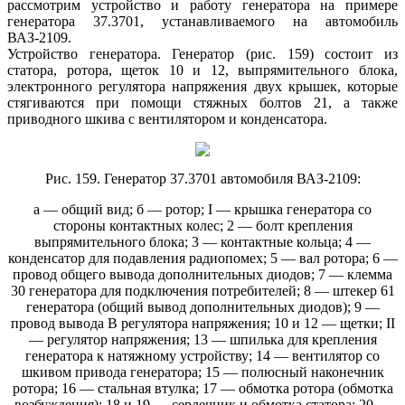
рассмотрим устройство и работу генератора на примере
генератора 37.3701, устанавливаемого на автомобиль
ВАЗ-2109.
Устройство генератора. Генератор (рис. 159) состоит из
статора, ротора, щеток 10 и 12, выпрямительного блока,
электронного регулятора напряжения двух крышек, которые
стягиваются при помощи стяжных болтов 21, а также
приводного шкива с вентилятором и конденсатора.
Рис. 159. Генератор 37.3701 автомобиля ВАЗ-2109:
а — общий вид; б — ротор; I — крышка генератора со
стороны контактных колес; 2 — болт крепления
выпрямительного блока; 3 — контактные кольца; 4 —
конденсатор для подавления радиопомех; 5 — вал ротора; 6 —
провод общего вывода дополнительных диодов; 7 — клемма
30 генератора для подключения потребителей; 8 — штекер 61
генератора (общий вывод дополнительных диодов); 9 —
провод вывода В регулятора напряжения; 10 и 12 — щетки; II
— регулятор напряжения; 13 — шпилька для крепления
генератора к натяжному устройству; 14 — вентилятор со
шкивом привода генератора; 15 — полюсный наконечник
ротора; 16 — стальная втулка; 17 — обмотка ротора (обмотка
возбуждения); 18 и 19 — сердечник и обмотка статора; 20 —