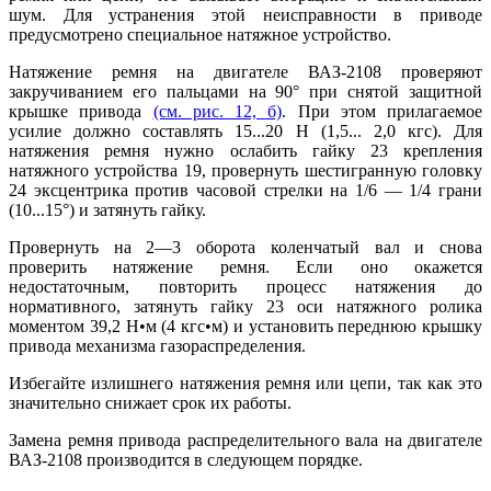
шум. Для устранения этой неисправности в приводе
предусмотрено специальное натяжное устройство.
Натяжение ремня на двигателе ВАЗ-2108 проверяют
закручиванием его пальцами на 90° при снятой защитной
крышке привода
(см. рис. 12, б)
. При этом прилагаемое
усилие должно составлять 15...20 Н (1,5... 2,0 кгс). Для
натяжения ремня нужно ослабить гайку 23 крепления
натяжного устройства 19, провернуть шестигранную головку
24 эксцентрика против часовой стрелки на 1/6 — 1/4 грани
(10...15°) и затянуть гайку.
Провернуть на 2—3 оборота коленчатый вал и снова
проверить натяжение ремня. Если оно окажется
недостаточным, повторить процесс натяжения до
нормативного, затянуть гайку 23 оси натяжного ролика
моментом 39,2 Н•м (4 кгс•м) и установить переднюю крышку
привода механизма газораспределения.
Избегайте излишнего натяжения ремня или цепи, так как это
значительно снижает срок их работы.
Замена ремня привода распределительного вала на двигателе
ВАЗ-2108 производится в следующем порядке.