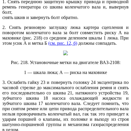
1. Снять переднюю защитную крышку привода и приводной
ремень генератора со шкива коленчатого вала и, вывернув
болт,
снять шкив и завернуть болт обратно.
2. Снять резиновую заглушку люка картера сцепления и
поворотом коленчатого вала за болт совместить риску А на
маховике (рис. 218) со средним делением шкалы 1 люка. При
этом усик А и метка Б
(см. рис. 12, б)
должны совпадать.
Рис. 218. Установочные метки на двигателе ВАЗ-2108:
1 — шкала люка; А — риска на маховике
3. Ослабить гайку 23 и повернуть головку 24 эксцентрика по
часовой стрелке до максимального ослабления ремня и снять
его последовательно со шкива 21, натяжного устройства 19,
зубчатого шкива 18 насоса охлаждающей жидкости и
зубчатого шкива 17 коленчатого вала. Следует помнить, что
при снятом ремне или цепи привода распределительного вала
нельзя проворачивать коленчатый вал, гак так это приведет к
ударам поршней о клапаны, их поломке и выходу из строя
шатунно-поршневой группы и механизма газораспределения
в целом.