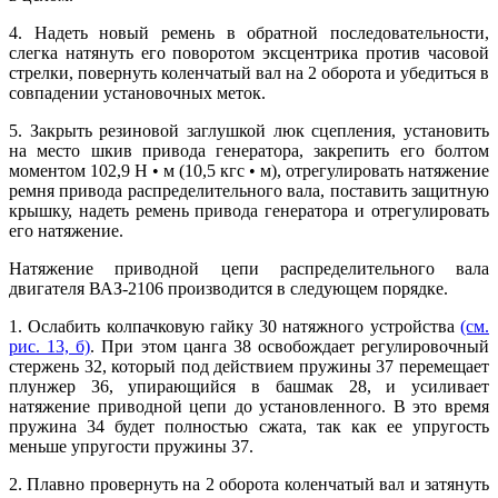
4. Надеть новый ремень в обратной последовательности,
слегка натянуть его поворотом эксцентрика против часовой
стрелки, повернуть коленчатый вал на 2 оборота и убедиться в
совпадении установочных меток.
5. Закрыть резиновой заглушкой люк сцепления, установить
на место шкив привода генератора, закрепить его болтом
моментом 102,9 Н • м (10,5 кгс • м), отрегулировать натяжение
ремня привода распределительного вала, поставить защитную
крышку, надеть ремень привода генератора и отрегулировать
его натяжение.
Натяжение приводной цепи распределительного вала
двигателя ВАЗ-2106 производится в следующем порядке.
1. Ослабить колпачковую гайку 30 натяжного устройства
(см.
рис. 13, б)
. При этом цанга 38 освобождает регулировочный
стержень 32, который под действием пружины 37 перемещает
плунжер 36, упирающийся в башмак 28, и усиливает
натяжение приводной цепи до установленного. В это время
пружина 34 будет полностью сжата, так как ее упругость
меньше упругости пружины 37.
2. Плавно провернуть на 2 оборота коленчатый вал и затянуть