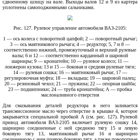
сдвоенному шлицу на вале. Выходы валов 12 и 9 из картера
уплотнены самоподжимными сальниками.
Рис. 127. Рулевое управление автомобиля ВАЗ-2105:
1 — ось колеса с поворотной цапфой; 2 — поворотный рычаг;
3 — ось маятникового рычага; 4 — редуктор; 5, 7 и 8 —
соответственно нижний, промежуточный и верхний рулевые
валы; 6 и 12 — соответственно карданный и шаровой
шарниры; 9 — кронштейн; 10 — рулевое колесо; 11 —
лонжерон кузова; 13 и 15 — боковая и средняя рулевые тяги;
14 — рулевая сошка; 16 — маятниковый рычаг, 17 —
регулировочная муфта; 18 — вкладыш; 19 — шаровой палец;
20 — резиновый чехол; 21 — пружина; 22 — опорная шайба;
23 — подшипники; 24 — труба кронштейна; А — пробка
маслоналивного отверстия
Для смазывания деталей редуктора в него заливается
трансмиссионное масло через отверстие в крышке 4, которое
закрывается специальной пробкой А (см. рис. 127). Рулевой
привод автомобиля ВАЗ-2105 включает рулевую сошку 14,
шарнирно соединенные с ней среднюю тягу 15 и левую
боковую тягу 13, маятниковый рычаг 16 и шарнирно
соединенную с ним правую боковую тягу, а также поворотные