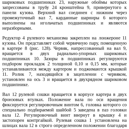
шариковых подшипниках 23, наружные обоймы которых
запрессованы в трубу 24 кронштейна 9, привернутого к
панели кузова. Верхний вал соединен с нижним через
промежуточный вал 7, карданные шарниры 6 которого
выполнены на игольчатых подшипниках и являются
неразборными.
Редуктор 4 рулевого механизма закреплен на лонжероне 11
кузова. Он представляет собой червячную пару, помещенную
в картере 8 (рис. 128). Червяк, напрессованный на вал 9,
вращается в двух радиально-упорных шариковых
подшипниках 10. Зазоры в подшипниках регулируются
подбором прокладок 2 толщиной 0,10 и 0,15 мм, которые
устанавливаются между картером и поджимаются крышкой
11. Ролик 7, находящийся в зацеплении с червяком,
установлен на ось 3 и вращается в двухрядном шариковом
подшипнике.
Вал 12 рулевой сошки вращается в корпусе картера в двух
бронзовых втулках. Положение вала по оси вращения
фиксируется регулировочным винтом 6, головка которого со
специально подбираемой шайбой 5 заведена в паз головки
вала 12. Регулировочный винт ввернут в крышку 4 и
застопорен контргайкой. Рулевая сошка 1 установлена на
шлицах вала 12 в строго определенном положении благодаря