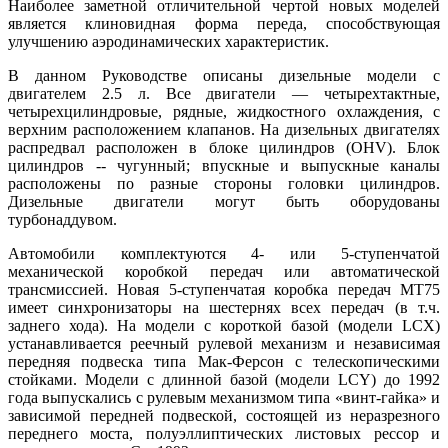
Наиболее заметной отличительной чертой новых моделей
является клиновидная форма переда, способствующая
улучшению аэродинамических характеристик.
В данном Руководстве описаны дизельные модели с
двигателем 2.5 л. Все двигатели — четырехтактные,
четырехцилиндровые, рядные, жидкостного охлаждения, с
верхним расположением клапанов. На дизельных двигателях
распредвал расположен в блоке цилиндров (OHV). Блок
цилиндров -- чугунный; впускные и выпускные каналы
расположены по разные стороны головки цилиндров.
Дизельные двигатели могут быть оборудованы
турбонаддувом.
Автомобили комплектуются 4- или 5-ступенчатой
механической коробкой передач или автоматической
трансмиссией. Новая 5-ступенчатая коробка передач МТ75
имеет синхронизаторы на шестернях всех передач (в т.ч.
заднего хода). На модели с короткой базой (модели LCX)
устанавливается реечный рулевой механизм и независимая
передняя подвеска типа Мак-Ферсон с телескопическими
стойками. Модели с длинной базой (модели LCY) до 1992
года выпускались с рулевым механизмом типа «винт-гайка» и
зависимой передней подвеской, состоящей из неразрезного
переднего моста, полуэллиптических листовых рессор и