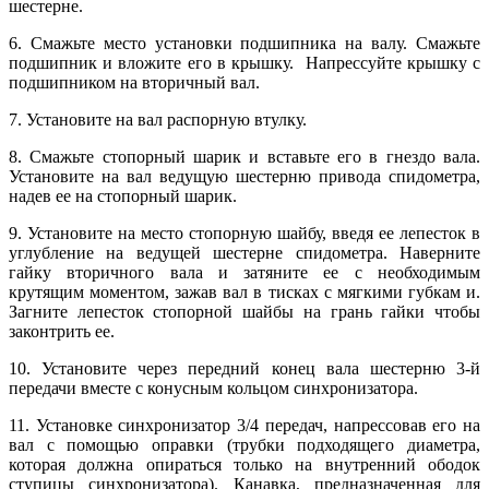
шестерне.
6. Смажьте место установки подшипника на валу. Смажьте
подшипник и вложите его в крышку. Напрессуйте крышку с
подшипником на вторичный вал.
7. Установите на вал распорную втулку.
8. Смажьте стопорный шарик и вставьте его в гнездо вала.
Установите на вал ведущую шестерню привода спидометра,
надев ее на стопорный шарик.
9. Установите на место стопорную шайбу, введя ее лепесток в
углубление на ведущей шестерне спидометра. Наверните
гайку вторичного вала и затяните ее с необходимым
крутящим моментом, зажав вал в тисках с мягкими губкам и.
Загните лепесток стопорной шайбы на грань гайки чтобы
законтрить ее.
10. Установите через передний конец вала шестерню 3-й
передачи вместе с конусным кольцом синхронизатора.
11. Установке синхронизатор 3/4 передач, напрессовав его на
вал с помощью оправки (трубки подходящего диаметра,
которая должна опираться только на внутренний ободок
ступицы синхронизатора). Канавка, предназначенная для