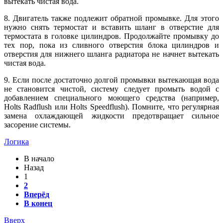
вытекать чистая вода.
8. Двигатель также подлежит обратной промывке. Для этого
нужно снять термостат и вставить шланг в отверстие для
термостата в головке цилиндров. Продолжайте промывку до
тех пор, пока из сливного отверстия блока цилиндров и
отверстия для нижнего шланга радиатора не начнет вытекать
чистая вода.
9. Если после достаточно долгой промывки вытекающая вода
не становится чистой, систему следует промыть водой с
добавлением специального моющего средства (например,
Holts Radflush или Holts Speedflush). Помните, что регулярная
замена охлаждающей жидкости предотвращает сильное
засорение системы.
Логика
В начало
Назад
1
2
Вперёд
В конец
Вверх