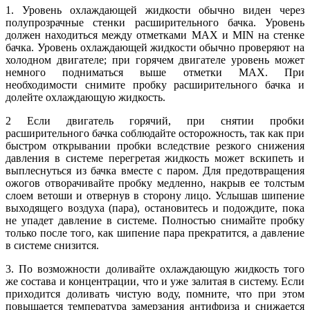
1. Уровень охлаждающей жидкости обычно виден через
полупрозрачные стенки расширительного бачка. Уровень
должен находиться между отметками МАХ и MIN на стенке
бачка. Уровень охлаждающей жидкости обычно проверяют на
холодном двигателе; при горячем двигателе уровень может
немного подниматься выше отметки МАХ. При
необходимости снимите пробку расширительного бачка и
долейте охлаждающую жидкость.
2 Если двигатель горячий, при снятии пробки
расширительного бачка соблюдайте осторожность, так как при
быстром открывании пробки вследствие резкого снижения
давления в системе перегретая жидкость может вскипеть и
выплеснуться из бачка вместе с паром. Для предотвращения
ожогов отворачивайте пробку медленно, накрыв ее толстым
слоем ветоши и отвернув в сторону лицо. Услышав шипение
выходящего воздуха (пара), остановитесь и подождите, пока
не упадет давление в системе. Полностью снимайте пробку
только после того, как шипение пара прекратится, а давление
в системе снизится.
3. По возможности доливайте охлаждающую жидкость того
же состава и концентрации, что и уже залитая в систему. Если
приходится доливать чистую воду, помните, что при этом
повышается температура замерзания антифриза и снижается