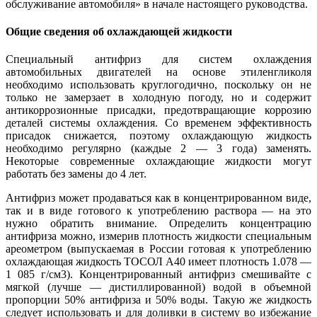
обслуживание автомобиля» в начале настоящего руководства.
Общие сведения об охлаждающей жидкости
Специальный антифриз для систем охлаждения
автомобильных двигателей на основе этиленгликоля
необходимо использовать круглогодично, поскольку он не
только не замерзает в холодную погоду, но и содержит
антикоррозионные присадки, предотвращающие коррозию
деталей системы охлаждения. Со временем эффективность
присадок снижается, поэтому охлаждающую жидкость
необходимо регулярно (каждые 2 — 3 года) заменять.
Некоторые современные охлаждающие жидкости могут
работать без замены до 4 лет.
Антифриз может продаваться как в концентрированном виде,
так и в виде готового к употреблению раствора — на это
нужно обратить внимание. Определить концентрацию
антифриза можно, измерив плотность жидкости специальным
ареометром (выпускаемая в России готовая к употреблению
охлаждающая жидкость ТОСОЛ А40 имеет плотность 1.078 —
1 085 г/см3). Концентрированный антифриз смешивайте с
мягкой (лучше — дистиллированной) водой в объемной
пропорции 50% антифриза и 50% воды. Такую же жидкость
следует использовать и для доливки в систему во избежание