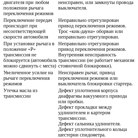
двигателя при любом
неисправен, или замкнуты провода
положении рычага
выключателя.
переключения режимов
Переключение передач
Неправильно отрегулирован
происходит при
привод переключения режимов.
несоответствующей
Трос «кик-дауна» оборван или
скорости автомобиля
неправильно отрегулирован.
При установке рычага в
Неправильно отрегулирован
положение «Р»
привод переключения режимов.
трансмиссия не
Внутренняя неисправность
блокируется (автомобиль
трансмиссии (не работает механизм
можно сдвинуть с места)
стояночной блокировки).
Увеличенное усилие на
Неисправен рычаг, привод
рычаге переключения
переключения режимов или
режимов
выключатель блокировки стартера.
Утечка масла из
Дефект уплотнения корпуса
трансмиссии
диафрагмы вакуумного привода
или пробки.
Дефект прокладки между
удлинителем и картером
трансмиссии.
Дефект сальника удлинителя.
Дефект уплотнительного кольца
шестерни спидометра.