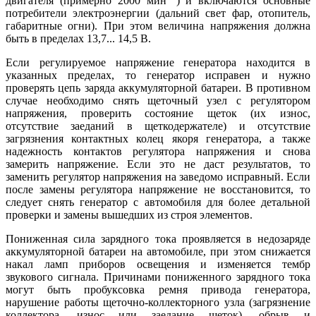
двигателя (примерно 2000 мин
) и включаются основные
потребители электроэнергии (дальний свет фар, отопитель,
габаритные огни). При этом величина напряжения должна
быть в пределах 13,7... 14,5 В.
Если регулируемое напряжение генератора находится в
указанных пределах, то генератор исправен и нужно
проверять цепь заряда аккумуляторной батареи. В противном
случае необходимо снять щеточный узел с регулятором
напряжения, проверить состояние щеток (их износ,
отсутствие заеданий в щеткодержателе) и отсутствие
загрязнения контактных колец якоря генератора, а также
надежность контактов регулятора напряжения и снова
замерить напряжение. Если это не даст результатов, то
заменить регулятор напряжения на заведомо исправный. Если
после замены регулятора напряжение не восстановится, то
следует снять генератор с автомобиля для более детальной
проверки и замены вышедших из строя элементов.
Пониженная сила зарядного тока проявляется в недозаряде
аккумуляторной батареи на автомобиле, при этом снижается
накал ламп приборов освещения и изменяется тембр
звукового сигнала. Причинами пониженного зарядного тока
могут быть пробуксовка ремня привода генератора,
нарушение работы щеточно-коллекторного узла (загрязнение
коллектора, износ или заедание щеток), обрыв и