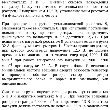
выключателях 3 и 6. Питание обмоток возбуждения
генератора 12 осуществляется от источника постоянного тока
(батареи) 7 напряжением 12,5 В, устанавливаемым реостатом
4 и фиксируется по вольтметру 2.
При проверке с нагрузкой, устанавливаемой реостатом 9,
замыкается также выключатель 8. При испытании постепенно
повышают частоту вращения ротора, пока напряжение,
фиксируемое по вольтметру 10 не достигнет 12,5 В. При
испытании с нагрузкой реостатом 9 устанавливается нагрузка
32 А, фиксируемая амперметром 11. Частота вращения ротора,
при которой достигается напряжение 12,5 В, не должна
превышать (в зависимости от модели генератора) 1000...1100
−1
мин
при работе генератора без нагрузки и 1900... 2200
−1
мин
при нагрузке 32 А. В случае большей величины
минимальной частоты вращения следует разобрать генератор
и проверить обмотки ротора, статора и диоды
выпрямительного блока на обрыв или замыкание, как
описано ниже.
Сила тока нагрузки определяется при разомкнутых контактах
5 и 3 и замкнутых контактах 6 и 8. При частоте вращения
−1
ротора генератора 5000 мин
и напряжении 13 В сила тока
нагрузки должна составлять не менее 40...55 А (в зависимости