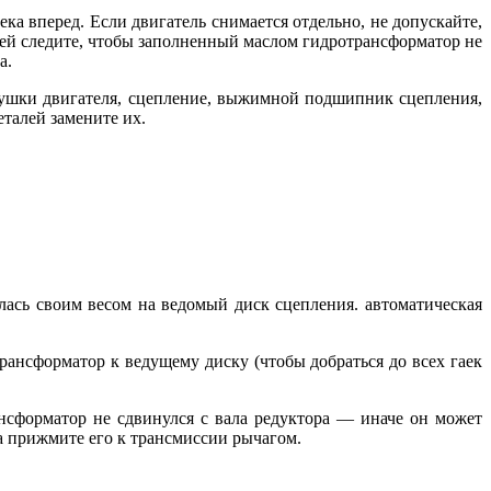
ка вперед. Если двигатель снимается отдельно, не допускайте,
ией следите, чтобы заполненный маслом гидротрансформатор не
а.
одушки двигателя, сцепление, выжимной подшипник сцепления,
талей замените их.
алась своим весом на ведомый диск сцепления. автоматическая
рансформатор к ведущему диску (чтобы добраться до всех гаек
нсформатор не сдвинулся с вала редуктора — иначе он может
а прижмите его к трансмиссии рычагом.