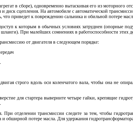
регат в сборе), одновременно вытаскивая его из моторного отсе
ч и диск сцепления. На автомобиле с автоматической трансмисс
, что приведет к повреждению сальника и обильной потере масл
, доступ к которым в обычных условиях затруднен (опорные п
 шланги). При малейших сомнениях в работоспособности этих де
 трансмиссию от двигателя в следующем порядке:
передач
.
и двигая строго вдоль оси коленчатого вала, чтобы она не опир
тверстие для стартера выверните четыре гайки, крепящие гидрот
.
я. При отделении трансмиссии следите за тем, чтобы гидротра
а и обширной потере масла. Для удержания гидротрансформатор