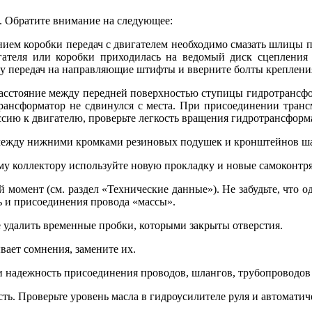
ю. Обратите внимание на следующее:
ением коробки передач с двигателем необходимо смазать шлицы п
игателя или коробки приходилась на ведомый диск сцепления
ку передач на направляющие штифты и вверните болты креплени
 расстояние между передней поверхностью ступицы гидротрансфо
рансформатор не сдвинулся с места. При присоединении тран
сию к двигателю, проверьте легкость вращения гидротрансформат
ы между нижними кромками резиновых подушек и кронштейнов ша
у коллектору используйте новую прокладку и новые самоконтр
 момент (см. раздел «Технические данные»). Не забудьте, что 
ль и присоединения провода «массы».
е удалить временные пробки, которыми закрыты отверстия.
вает сомнения, замените их.
и надежность присоединения проводов, шлангов, трубопроводов 
сть. Проверьте уровень масла в гидроусилителе руля и автомати