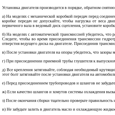
Установка двигателя производится в порядке, обратном сняти
а) На моделях с механической коробкой передач перед соедин
коробке передач не допускайте, чтобы нагрузка от веса дв
первичного вала в ведомый диск сцепления, установите короб
б) На моделях с автоматической трансмиссией убедитесь, что
Следите, чтобы во время присоединения трансмиссии гидрот
отверстия ведущего диска на двигателе. Присоединив трансмис
в) После установки двигателя на опоры убедитесь, что зазор
г) При присоединении приемной трубы глушителя к выпускном
д) Все крепления затягивайте, соблюдая необходимый крутящий
этот болт затягивайте после установки двигателя на автомоби
е) Перед присоединением трубопроводов и шлангов не забудьт
ж) Если качество шлангов и хомутов системы охлаждения вызы
з) После окончания сборки тщательно проверьте правильность 
и) Не забудьте залить в двигатель масло и охлаждающую жидко