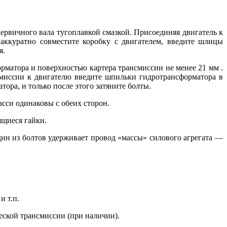
ервичного вала тугоплавкой смазкой. Присоединяя двигатель к
 аккуратно совместите коробку с двигателем, введите шлицы
я.
рматора и поверхностью картера трансмиссии не менее 21 мм .
смиссии к двигателю введите шпильки гидротрансформатора в
ора, и только после этого затяните болты.
сси одинаковы с обеих сторон.
ящиеся гайки.
один из болтов удерживает провод «массы» силового агрегата —
и т.п.
ческой трансмиссии (при наличии).