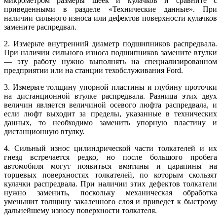
микрометром размеры шеек и кулачков и сравните с
приведенными в разделе «Технические данные». При
наличии сильного износа или дефектов поверхности кулачков
замените распредвал.
2. Измерьте внутренний диаметр подшипников распредвала.
При наличии сильного износа подшипников замените втулки
— эту работу нужно выполнять на специализированном
предприятии или на станции техобслуживания Ford.
3. Измерьте толщину упорной пластины и глубину проточки
на дистанционной втулке распредвала. Разница этих двух
величин является величиной осевого люфта распредвала, и
если люфт выходит за пределы, указанные в технических
данных, то необходимо заменить упорную пластину и
дистанционную втулку.
4. Сильный износ цилиндрической части толкателей и их
гнезд встречается редко, но после большого пробега
автомобиля могут появиться вмятины и царапины на
торцевых поверхностях толкателей, по которым скользят
кулачки распредвала. При наличии этих дефектов толкатели
нужно заменить, поскольку механическая обработка
уменьшит толщину закаленного слоя и приведет к быстрому
дальнейшему износу поверхности толкателя.