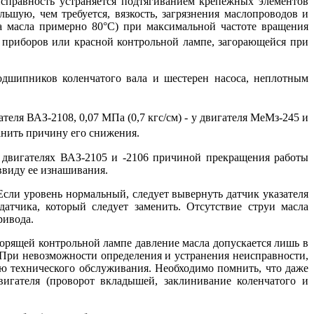
справность устраняется подтягиванием крепежных элементов
шую, чем требуется, вязкость, загрязнения маслопроводов и
а масла примерно 80°С) при максимальной частоте вращения
е приборов или красной контрольной лампе, загорающейся при
дшипников коленчатого вала и шестерен насоса, неплотным
ателя ВАЗ-2108, 0,07 МПа (0,7 кгс/см) - у двигателя МеМз-245 и
анить причину его снижения.
а двигателях ВАЗ-2105 и -2106 причиной прекращения работы
ввиду ее изнашивания.
Если уровень нормальный, следует вывернуть датчик указателя
атчика, который следует заменить. Отсутствие струи масла
ривода.
орящей контрольной лампе давление масла допускается лишь в
. При невозможности определения и устранения неисправности,
ию технического обслуживания. Необходимо помнить, что даже
игателя (проворот вкладышей, заклинивание коленчатого и