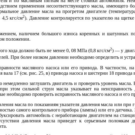
еля и по масляным пятнам на месте стоянки автомобиля. Неи
дствием применения несоответствующего масла, имеющего боль
рмальное давление масла на прогретом двигателе (температур
2
 4,5 кгс/см
). Давление контролируется по указателю на щитк
жением, наличием большого износа коренных и шатунных по
том положении.
2
о хода должно быть не менее 0, 08 МПа (0,8 кгс/см
) — у двиг
елей. При более низком давлении необходимо определить и устр
справности масляного насоса или его привода. В частности, н
вала 17 (см. рис. 25, в) привода насоса и шестерни 18 привода 
до немедленно заглушить двигатель и проверить уровень масла. 
при этом сильной струи масла указывает на неисправность д
чае необходимо проверить исправность масляного насоса и его п
ления масла по показаниям указателя давления масла или при г
авностью самого контрольного прибора (лампы) или его датчика
тбуксировать автомобиль с неработающим двигателем на станц
сутствии давления масла приведет к серьезным поломкам дв
нта.