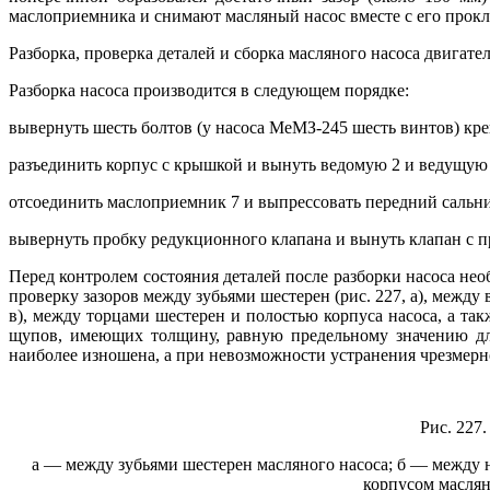
маслоприемника и снимают масляный насос вместе с его прок
Разборка, проверка деталей и сборка масляного насоса двигат
Разборка насоса производится в следующем порядке:
вывернуть шесть болтов (у насоса МеМЗ-245 шесть винтов) креп
разъединить корпус с крышкой и вынуть ведомую 2 и ведущую
отсоединить маслоприемник 7 и выпрессовать передний сальник
вывернуть пробку редукционного клапана и вынуть клапан с 
Перед контролем состояния деталей после разборки насоса нео
проверку зазоров между зубьями шестерен (рис. 227, а), между
в), между торцами шестерен и полостью корпуса насоса, а т
щупов, имеющих толщину, равную предельному значению для
наиболее изношена, а при невозможности устранения чрезмерн
Рис. 227
а — между зубьями шестерен масляного насоса; б — между
корпусом маслян