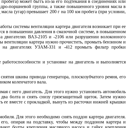
пробега) может бьггь из-за его подтекания в соединениях или
ндро-поршневой группы, а также повышенного уровня масла в
масла (угар) превышает 200 г на 100 км пробега (при условии,
аботы системы вентиляции картера двигателя возникает при ее
яется в повышении давления в смазочной системе, в повышенном
на двигателях ВАЗ-2105 и -2106 или разрушении волоконного
мы вентиляции картера нужно прочистить, промыть бензином и
, а на двигателях УЗАМ-З31 и -412 промыть фильтр пробки
ке работоспособности и установке на двигатель и выполняется
снятия шкива привода генератора, плоскозубчатого ремня, его
ником коленчатого вала.
мая с него двигатель. Для этого нужно установить автомобиль
 два болта и снять снизу грязезащитный щиток. Затем нужно
ть ее вместе с прокладкой, вынуть из расточки нижней крышки
мобиля. Для этого необходимо снять поддон картера двигателя.
его, опирая на подставку, чтобы между поддоном картера и
ивают болты крепления масляного насоса и гайку крепления