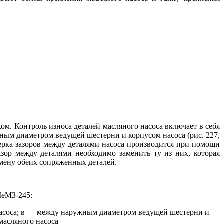
ом. Контроль износа деталей масляного насоса включает в себя
ужным диаметром ведущей шестерни и корпусом насоса (рис. 227,
ерка зазоров между деталями насоса производится при помощи
ор между деталями необходимо заменить ту из них, которая
амену обеих сопряженных деталей.
МеМЗ-245:
насоса; в — между наружным диаметром ведущей шестерни и
масляного насоса