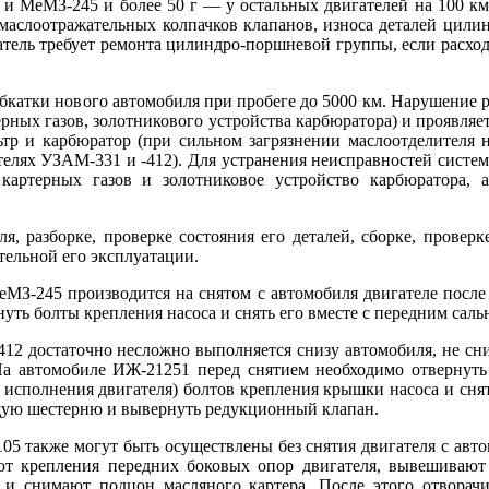
и МеМЗ-245 и более 50 г — у остальных двигателей на 100 км 
 маслоотражательных колпачков клапанов, износа деталей цили
гатель требует ремонта цилиндро-поршневой группы, если расход 
бкатки нового автомобиля при пробеге до 5000 км. Нарушение р
терных газов, золотникового устройства карбюратора) и проявл
ьтр и карбюратор (при сильном загрязнении маслоотделителя 
ателях УЗАМ-331 и -412). Для устранения неисправностей систе
 картерных газов и золотниковое устройство карбюратора
ля, разборке, проверке состояния его деталей, сборке, провер
тельной его эксплуатации.
МЗ-245 производится на снятом с автомобиля двигателе после 
уть болты крепления насоса и снять его вместе с передним саль
12 достаточно несложно выполняется снизу автомобиля, не сни
. На автомобиле ИЖ-21251 перед снятием необходимо отвернуть
о исполнения двигателя) болтов крепления крышки насоса и сня
дущую шестерню и вывернуть редукционный клапан.
05 также могут быть осуществлены без снятия двигателя с авто
ют крепления передних боковых опор двигателя, вывешивают 
) и снимают подцон масляного картера. После этого отворач