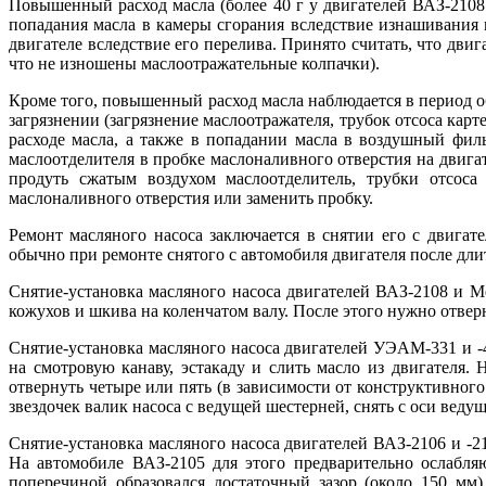
Повышенный расход масла (более 40 г у двигателей ВАЗ-2108 
попадания масла в камеры сгорания вследствие изнашивания
двигателе вследствие его перелива. Принято считать, что дви
что не изношены маслоотражательные колпачки).
Кроме того, повышенный расход масла наблюдается в период о
загрязнении (загрязнение маслоотражателя, трубок отсоса кар
расходе масла, а также в попадании масла в воздушный фил
маслоотделителя в пробке маслоналивного отверстия на двиг
продуть сжатым воздухом маслоотделитель, трубки отсоса
маслоналивного отверстия или заменить пробку.
Ремонт масляного насоса заключается в снятии его с двигате
обычно при ремонте снятого с автомобиля двигателя после дли
Снятие-установка масляного насоса двигателей ВАЗ-2108 и Ме
кожухов и шкива на коленчатом валу. После этого нужно отверн
Снятие-установка масляного насоса двигателей УЭАМ-331 и -4
на смотровую канаву, эстакаду и слить масло из двигателя
отвернуть четыре или пять (в зависимости от конструктивног
звездочек валик насоса с ведущей шестерней, снять с оси ве
Снятие-установка масляного насоса двигателей ВАЗ-2106 и -21
На автомобиле ВАЗ-2105 для этого предварительно ослабля
поперечиной образовался достаточный зазор (около 150 мм