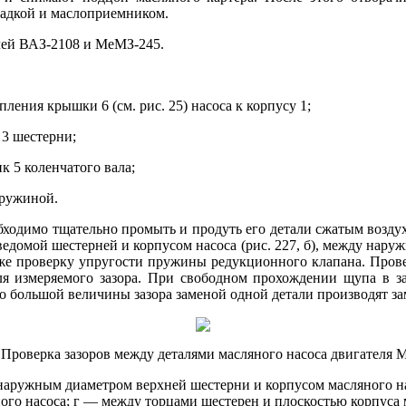
ладкой и маслоприемником.
елей ВАЗ-2108 и МеМЗ-245.
ления крышки 6 (см. рис. 25) насоса к корпусу 1;
 3 шестерни;
 5 коленчатого вала;
пружиной.
бходимо тщательно промыть и продуть его детали сжатым воздух
 ведомой шестерней и корпусом насоса (рис. 227, б), между нар
акже проверку упругости пружины редукционного клапана. Пров
 измеряемого зазора. При свободном прохождении щупа в заз
о большой величины зазора заменой одной детали производят з
. Проверка зазоров между деталями масляного насоса двигателя 
 наружным диаметром верхней шестерни и корпусом масляного 
ого насоса; г — между торцами шестерен и плоскостью корпуса 