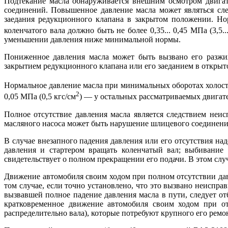
Подтекание масла обнаруживается внешним осмотром двигат
соединений. Повышенное давление масла может являться сле
заедания редукционного клапана в закрытом положении. Но
коленчатого вала должно быть не более 0,35... 0,45 МПа (3,5...
уменьшении давления ниже минимальной нормы.
Пониженное давления масла может быть вызвано его разжи
закрытием редукционного клапана или его заеданием в откры
Нормальное давление масла при минимальных оборотах холостог
2
0,05 МПа (0,5 кгс/см
) — у остальных рассматриваемых двигат
Полное отсутствие давления масла является следствием неи
масляного насоса может быть нарушение шлицевого соединения 
В случае внезапного падения давления или его отсутствия на
давления и стартером вращать коленчатый вал; выбивание 
свидетельствует о полном прекращении его подачи. В этом слу
Движение автомобиля своим ходом при полном отсутствии дав
том случае, если точно установлено, что это вызвано неиспр
вызвавшей полное падение давления масла в пути, следует о
кратковременное движение автомобиля своим ходом при от
распределительно вала), которые потребуют крупного его ремо