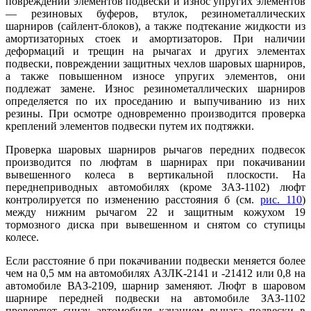
повреждений элементов подвески и износ упругих элементов
— резиновых буферов, втулок, резинометаллических
шарниров (сайлент-блоков), а также подтекание жидкости из
амортизаторных стоек и амортизаторов. При наличии
деформаций и трещин на рычагах и других элементах
подвески, повреждении защитных чехлов шаровых шарниров,
а также повышенном износе упругих элементов, они
подлежат замене. Износ резинометаллических шарниров
определяется по их проседанию и выпучиванию из них
резины. При осмотре одновременно производится проверка
креплений элементов подвески путем их подтяжки.
Проверка шаровых шарниров рычагов передних подвесок
производится по люфтам в шарнирах при покачивании
вывешенного колеса в вертикальной плоскости. На
переднеприводных автомобилях (кроме ЗАЗ-1102) люфт
контролируется по изменению расстояния б (см.
рис. 110
)
между нижним рычагом 22 и защитным кожухом 19
тормозного диска при вывешенном и снятом со ступицы
колесе.
Если расстояние б при покачивании подвески меняется более
чем на 0,5 мм на автомобилях A3ЛK-2141 и -21412 или 0,8 на
автомобиле ВАЗ-2109, шарнир заменяют. Люфт в шаровом
шарнире передней подвески на автомобиле ЗАЗ-1102
проверяют снизу автомобиля качанием рычага подвески в