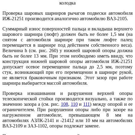
колодка
Проверка шаровых шарниров рычагов подвески автомобиля
ИЖ-21251 производится аналогично автомобилю ВАЗ-2105.
Суммарный износ поверхностей пальца и вкладыша верхнего
шарового шарнира (люфт) должен быть не более 1,5 мм (на
снятом с автомобиля шарнире при таком люфте палец
перемещается в шарнире под действием собственного веса).
Величина h (см. рис. 260) у нижней шаровой опоры должна
быть не более 13 мм. При этом необходимо иметь ввиду, что
конструкция нижней шаровой опоры автомобиля ИЖ-21251
допускает осевое перемещение пальца до 2,5 мм, поэтому
стук, возникающий при его перемещении в шарнире рукой,
не является браковочным признаком. Этот зазор при работе
шарнира выбирается массой автомобиля.
Проверка изнашивания и разрушения верхней опоры
телескопической стойки производится визуально, а также по
значению зазора а (см. рис.
108
,
110
и
111
) между опорой и ее
ограничителем. При разрушении опоры либо при зазоре на
нагруженном автомобиле, превышающем 8 мм на
автомобилях АЗЛК-2141 и -21412 или 10 мм на автомобилях
ВАЗ-2109 и ЗАЗ-1102, опоры подлежат замене.