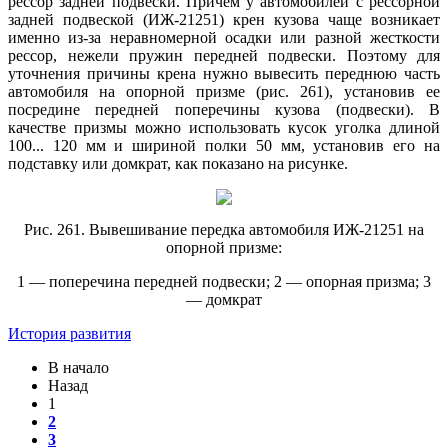
рессор задней подвески. Причем у автомобилей с рессорной
задней подвеской (ИЖ-21251) крен кузова чаще возникает
именно из-за неравномерной осадки или разной жесткости
рессор, нежели пружин передней подвески. Поэтому для
уточнения причины крена нужно вывесить переднюю часть
автомобиля на опорной призме (рис. 261), установив ее
посредине передней поперечины кузова (подвески). В
качестве призмы можно использовать кусок уголка длиной
100... 120 мм и шириной полки 50 мм, установив его на
подставку или домкрат, как показано на рисунке.
Рис. 261. Вывешивание передка автомобиля ИЖ-21251 на
опорной призме:
1 — поперечина передней подвески; 2 — опорная призма; 3
— домкрат
История развития
В начало
Назад
1
2
3