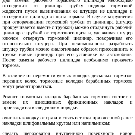
Для замены рабочего тормозного цилиндра необходимо
отсоединить от цилиндра трубку подвода тормозной
жидкости путем вывинчивания ее штуцера из цилиндра и
отсоединить цилиндр от щита тормоза. В случае затруднения
при отворачивании тормозной трубки от цилиндра (штуцер
прокручивается вместе с трубкой) можно отодвинуть рабочий
цилиндр с трубкой от тормозного щита и, удерживая штуцер
ключом, отвернуть тормозной цилиндр, поворачивая его
относительно штуцера. При невозможности разработать
штуцер трубки можно аналогичным образом присоединить к
трубке новый цилиндр при его установке на автомобиль.
После замены рабочего цилиндра необходимо прокачать
тормоза.
В отличие от перемонтируемых колодок дисковых тормозов
передних колес, тормозные колодки барабанных тормозов
могут ремонтироваться.
Ремонт тормозных колодок барабанных тормозов состоит в
замене их изношенных фрикционных накладок и
производится в следующем порядке:
очистить колодку от грязи и снять остатки приклеенной ранее
накладки шлифовальным кругом или напильником;
сделать шероховатой внутреннюю поверхность новой