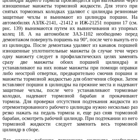
цилиндра заднего тормоза производится при вытекании через
изношенные манжеты тормозной жидкости. Для этого при
снятых тормозных колодках удаляют с цилиндра резиновые
защитные чехлы и вынимают из цилиндра поршни. На
автомобилях АЗЛК-2141, -21412 и ИЖ-21251 поршни 17 (см.
рис. 139) вынимаются путем их вывинчивания из упорных
колец 18. А на автомобиле ЗАЗ-1102 необходимо перед
демонтажом повернуть поршень на 90°, после чего вынуть его
из цилиндра. После демонтажа удаляют из канавок поршней
изношенные уплотнительные манжеты (в случае течи через
одну манжету следует в профилактических целях заменять
сразу две манжеты обоих поршней цилиндра) и
устанавливают на них новые манжеты при помощи оправки
либо неострой отвертки, предварительно смочив поршни и
манжеты тормозной жидкостью для облегчения сборки. Затем
вставляют поршни в цилиндры на прежние места и надевают
защитные чехлы, после чего устанавливают тормозные
колодки, надевают тормозной барабан и прокачивают
тормоза. Для проверки отсутствия подтекания жидкости из
отремонтированного рабочего цилиндра нужно несколько раз
резко нажать на педаль тормоза и, еще раз сняв тормозной
барабан, осмотреть рабочий цилиндр. При подтекании из него
тормозной жидкости следует заменить весь тормозной
цилиндр в сборе.