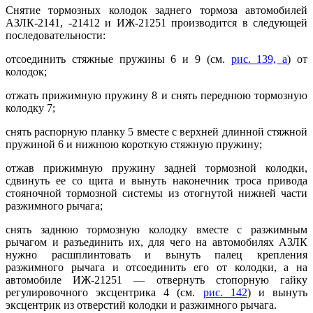
Снятие тормозных колодок заднего тормоза автомобилей
АЗЛК-2141, -21412 и ИЖ-21251 производится в следующей
последовательности:
отсоединить стяжные пружины 6 и 9 (см.
рис. 139, а
) от
колодок;
отжать прижимную пружину 8 и снять переднюю тормозную
колодку 7;
снять распорную планку 5 вместе с верхней длинной стяжной
пружиной 6 и нижнюю короткую стяжную пружину;
отжав прижимную пружину задней тормозной колодки,
сдвинуть ее со щита и вынуть наконечник троса привода
стояночной тормозной системы из отогнутой нижней части
разжимного рычага;
снять заднюю тормозную колодку вместе с разжимным
рычагом и разъединить их, для чего на автомобилях АЗЛК
нужно расшплинтовать и вынуть палец крепления
разжимного рычага и отсоединить его от колодки, а на
автомобиле ИЖ-21251 — отвернуть стопорную гайку
регулировочного эксцентрика 4 (см.
рис. 142
) и вынуть
эксцентрик из отверстий колодки и разжимного рычага.