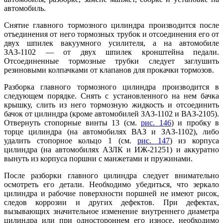
автомобиль.
Снятие главного тормозного цилиндра производится после
отъединения от него тормозных трубок и отсоединения его от
двух шпилек вакуумного усилителя, а на автомобиле
ЗАЗ-1102 — от двух шпилек кронштейна педали.
Отсоединенные тормозные трубки следует заглушить
резиновыми колпачками от клапанов для прокачки тормозов.
Разборка главного тормозного цилиндра производится в
следующем порядке. Снять с установленного на нем бачка
крышку, слить из него тормозную жидкость и отсоединить
бачок от цилиндра (кроме автомобилей ЗАЗ-1102 и ВАЗ-2105).
Отвернуть стопорные винты 13 (см.
рис. 146
) и пробку в
торце цилиндра (на автомобилях ВАЗ и ЗАЗ-1102), либо
удалить стопорное кольцо 1 (см.
рис. 147
) из корпуса
цилиндра (на автомобилях АЗЛК и ИЖ-21251) и аккуратно
вынуть из корпуса поршни с манжетами и пружинами.
После разборки главного цилиндра следует внимательно
осмотреть его детали. Необходимо убедиться, что зеркало
цилиндра и рабочие поверхности поршней не имеют рисок,
следов коррозии и других дефектов. При дефектах,
вызывающих значительное изменение внутреннего диаметра
цилиндра или при одностороннем его износе, необходимо