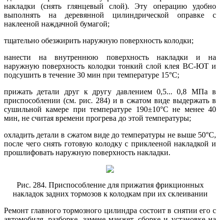
накладки (снять глянцевый слой). Эту операцию удобно
выполнять на деревянной цилиндрической оправке с
наклееной наждачной бумагой;
тщательно обезжирить наружную поверхность колодки;
нанести на внутреннюю поверхность накладки и на
наружную поверхность колодки тонкий слой клея ВС-ЮТ и
подсушить в течение 30 мин при температуре 15°С;
прижать детали друг к другу давлением 0,5... 0,8 МПа в
приспособлении (см. рис. 284) и в сжатом виде выдержать в
сушильной камере при температуре 190±10°С не менее 40
мин, не считая времени прогрева до этой температуры;
охладить детали в сжатом виде до температуры не выше 50°С,
после чего снять готовую колодку с приклееной накладкой и
прошлифовать наружную поверхность накладки.
Рис. 284. Приспособление для прижатия фрикционных
накладок задних тормозов к колодкам при их склеивании
Ремонт главного тормозного цилиндра состоит в снятии его с
автомобиля, разборке, замене манжет, сборке и установке на