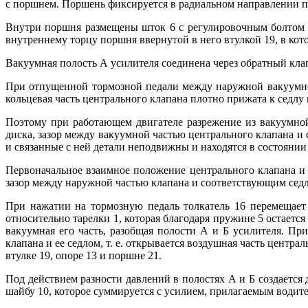
с поршнем. Поршень фиксируется в радиальном направлении п
Внутри поршня размещены шток 6 с регулировочным болтом 7 
внутреннему торцу поршня ввернутой в него втулкой 19, в ко
Вакуумная полость А усилителя соединена через обратный кла
При отпущенной тормозной педали между наружной вакуумной
кольцевая часть центрального клапана плотно прижата к седлу
Поэтому при работающем двигателе разрежение из вакуумной
диска, зазор между вакуумной частью центрального клапана и 
и связанные с ней детали неподвижны и находятся в состоянии 
Первоначальное взаимное положение центрального клапана и
зазор между наружной частью клапана и соответствующим седл
При нажатии на тормозную педаль толкатель 16 перемещает
относительно тарелки 1, которая благодаря пружине 5 остается
вакуумная его часть, разобщая полости А и Б усилителя. П
клапана и ее седлом, т. е. открывается воздушная часть центр
втулке 19, опоре 13 и поршне 21.
Под действием разности давлений в полостях А и Б создается
шайбу 10, которое суммируется с усилием, прилагаемым водите