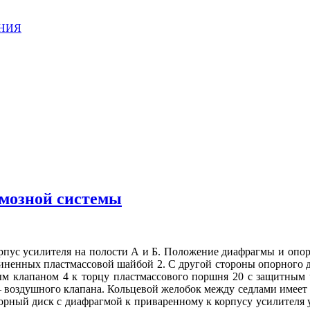
АНИЯ
рмозной системы
рпус усилителя на полости А и Б. Положение диафрагмы и опорн
иненных пластмассовой шайбой 2. С другой стороны опорного д
м клапаном 4 к торцу пластмассового поршня 20 с защитным ч
 воздушного клапана. Кольцевой желобок между седлами имеет с
орный диск с диафрагмой к приваренному к корпусу усилителя 