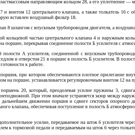
ластмассовым направляющим кольцом 28, а его уплотнение — м
и винтом 12 центрального клапана, а также толкатель 16 с о
торую вставлен воздушный фильтр 18.
пан 8 шлангом с впускным трубопроводом двигателя, а воздушна
 кольцевой частью центрального клапана 4 и наружным кольц
 на поршне, перекрывая соединение полости Б усилителя с атмос
 полости А усилителя, соединенной с впускным трубопроводом 
седлом и отверстия 21 в поршне в полость Б усилителя. В полос
готовности к работе.
 поршня, при котором обеспечиваются плотное прилегание внут
ом на поршне, устанавливается регулировочным винтом 12 на п
 поршень 20, который, преодолевая усилие пружины 3, сдвига
 неподвижной. При этом вначале устраняется зазор между наружн
ри дальнейшем движении поршня и сдвиге секторов опорного ди
ального клапана, обеспечивая поступление в полость Б атмосфер
 дополнительное усилие, передаваемое на шток 6 усилителя чер
лем к тормозной педали и передаваемым на шток 6 через толкате