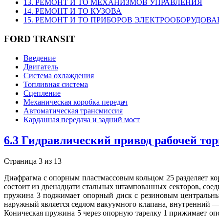
13. РЕМОНТ И ТО МЕХАНИЗМОВ УПРАВЛЕНИЯ
14. РЕМОНТ И ТО КУЗОВА
15. РЕМОНТ И ТО ПРИБОРОВ ЭЛЕКТРООБОРУДОВ
FORD TRANSIT
Введение
Двигатель
Система охлаждения
Топливная система
Сцепление
Механическая коробка передач
Автоматическая трансмиссия
Карданная передача и задний мост
6.3 Гидравлический привод рабочей то
Страница 3 из 13
Диафрагма с опорным пластмассовым кольцом 25 разделяет ко
состоит из двенадцати стальных штампованных секторов, соед
пружина 3 поджимает опорный диск с резиновым центральны
наружный является седлом вакуумного клапана, внутренний —
Коническая пружина 5 через опорную тарелку 1 прижимает оп