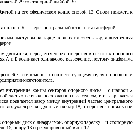
анжетой 29 со стопорной шайбой 30.
бжатой на его сферическом конце опорой 13. Опора прижата к
я полость Б — через центральный клапан с атмосферой.
евым выступом на торце поршня имеется зазор, а внутренняя
ферой.
двигателя, передается через отверстия в секторах опорного
тях А и Б возникает одинаковое разрежение, поэтому диафрагма
ренней части клапана к соответствующему седлу на поршне и
редприятии-изготовителе.
ет внутренние концы секторов опорного диска 11с шайбой 2
ой частью центрального клапана и ее седлом, т. е. закрывается
ска появляется зазор между внутренней частью центрального
ного воздуха через воздушный фильтр 18, отверстия в прижимной
ез опорный диск с диафрагмой, опорную тарелку 1 и стопорную
ль 16, опору 13 и регулировочный винт 12.